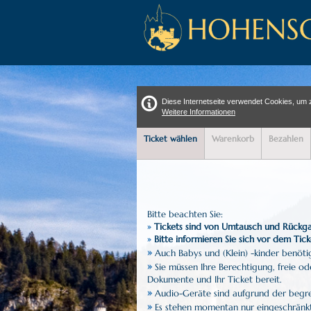
Diese Internetseite verwendet Cookies, um 
Weitere Informationen
Ticket wählen
Warenkorb
Bezahlen
Bitte beachten Sie:
»
Tickets sind von Umtausch und Rückga
»
Bitte informieren Sie sich vor dem Tic
»
Auch Babys und (Klein) -kinder benötig
»
Sie müssen Ihre Berechtigung, freie o
Dokumente und Ihr Ticket bereit.
»
Audio-Geräte sind aufgrund der begre
»
Es stehen momentan nur eingeschränkt