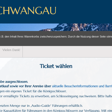
z.B. den Inhalt Ihres Warenkorbs zwischenzuspeichern. Durch die Nutzung dieser Seite st
Vielen Dank!
Ticket wählen
be ausgeschlossen.
ketkauf sowie vor Ihrer Anreise über
aktuelle Besucherinformationen und Barri
en ein eigenes Ticket für die Königsschlösser.
der ermäßigte Tickets zu erwerben, am Schlosseingang nachweisen. Bitte hal
nzten Menge nur in „Audio-Guide“ Führungen erhältlich.
e Kapazitäten für Führungen in den Königsschlössern zur Verfügung. Mit ei